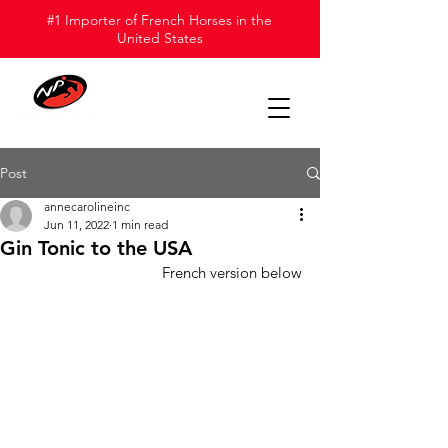
#1 Importer of French Horses in the
United States
Post
annecarolineinc
Jun 11, 2022
1 min read
Gin Tonic to the USA
French version below