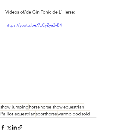
Videos of/de Gin Tonic de L'Herse:
https://youtu.be/7zCyZya2vB4
show jumping
horse
horse show
equestrian
Paillot equestrian
sporthorse
warmblood
sold